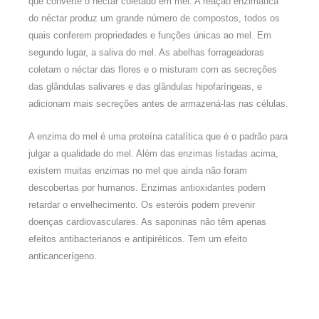
que converte o néctar coletado em mel. A reação enzimática
do néctar produz um grande número de compostos, todos os
quais conferem propriedades e funções únicas ao mel. Em
segundo lugar, a saliva do mel. As abelhas forrageadoras
coletam o néctar das flores e o misturam com as secreções
das glândulas salivares e das glândulas hipofaríngeas, e
adicionam mais secreções antes de armazená-las nas células.
A enzima do mel é uma proteína catalítica que é o padrão para
julgar a qualidade do mel. Além das enzimas listadas acima,
existem muitas enzimas no mel que ainda não foram
descobertas por humanos. Enzimas antioxidantes podem
retardar o envelhecimento. Os esteróis podem prevenir
doenças cardiovasculares. As saponinas não têm apenas
efeitos antibacterianos e antipiréticos. Tem um efeito
anticancerígeno.