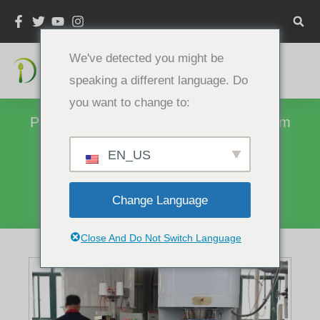
Alinhamento
Vertical
We've detected you might be
speaking a different language. Do
you want to change to:
Por Que Mais E Mais Pessoas Escolhem
Proteína De Arroz Em Pó?
EN_US
Casa
Conhecimento
Change Language
Close And Do Not Switch Language