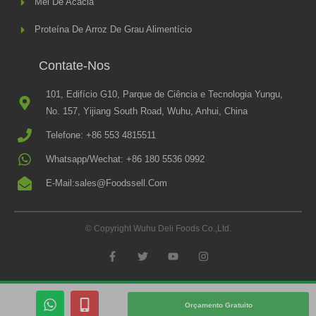
Mel De Acácia
Proteína De Arroz De Grau Alimentício
Contate-Nos
101, Edifício G10, Parque de Ciência e Tecnologia Yungu,
No. 157, Yijiang South Road, Wuhu, Anhui, China
Telefone: +86 553 4815511
Whatsapp/Wechat: +86 180 5536 0992
E-Mail:sales@foodssell.com
© Copyright Wuhu Deli Foods Co.,Ltd.
F
T
Y
I
A
W
O
N
C
I
U
S
E
T
T
T
B
T
U
A
W
M
O
E
B
G
Orçamento Gratuito
O
R
E
R
H
Ó