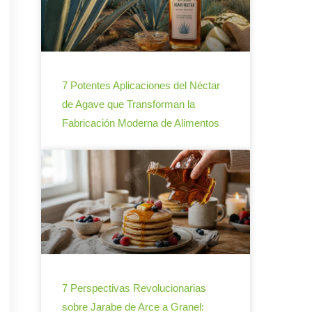
7 Potentes Aplicaciones del Néctar
de Agave que Transforman la
Fabricación Moderna de Alimentos
7 Perspectivas Revolucionarias
sobre Jarabe de Arce a Granel: