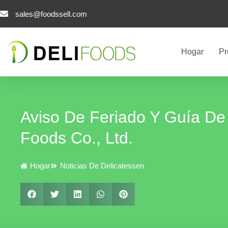
Alineación
sales@foodssell.com
Vertical
Hogar
Pr
Aviso De Feriado Y Guía De
Foods Co., Ltd.
Hogar
Noticias De Delicatessen