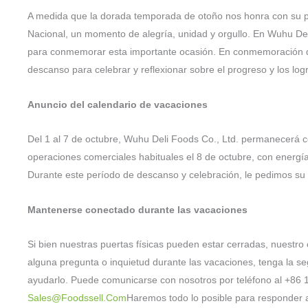
A medida que la dorada temporada de otoño nos honra con su p
Nacional, un momento de alegría, unidad y orgullo. En Wuhu De
para conmemorar esta importante ocasión. En conmemoración d
descanso para celebrar y reflexionar sobre el progreso y los log
Anuncio del calendario de vacaciones
Del 1 al 7 de octubre, Wuhu Deli Foods Co., Ltd. permanecerá 
operaciones comerciales habituales el 8 de octubre, con energía
Durante este período de descanso y celebración, le pedimos su
Mantenerse conectado durante las vacaciones
Si bien nuestras puertas físicas pueden estar cerradas, nuestro c
alguna pregunta o inquietud durante las vacaciones, tenga la s
ayudarlo. Puede comunicarse con nosotros por teléfono al +86 
Sales@foodssell.com
Haremos todo lo posible para responder a