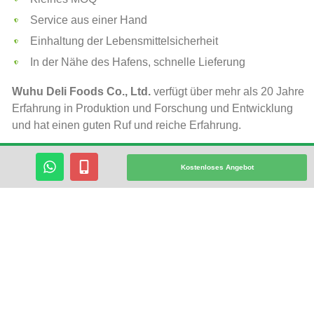
Service aus einer Hand
Einhaltung der Lebensmittelsicherheit
In der Nähe des Hafens, schnelle Lieferung
Wuhu Deli Foods Co., Ltd.
verfügt über mehr als 20 Jahre
Erfahrung in Produktion und Forschung und Entwicklung
und hat einen guten Ruf und reiche Erfahrung.
W
M
Feinkost
verfügt über die Fähigkeiten in der
Kostenloses Angebot
H
O
Qualitätskontrolle und Projektumsetzung in der Produktion.
A
B
Bei den Sirupprodukten garantieren wir ausdrücklich eine
T
I
hervorragende Anwendungsleistung und einen
S
L
einzigartigen Produktgeschmack. Geben Sie Ihnen ein
A
-
P
A
zufriedenstellendes Produkt.
P
L
T
Lassen Sie Uns Ihr Geschäft Unterstützen