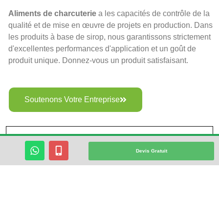
Aliments de charcuterie
a les capacités de contrôle de la
qualité et de mise en œuvre de projets en production. Dans
les produits à base de sirop, nous garantissons strictement
d'excellentes performances d'application et un goût de
produit unique. Donnez-vous un produit satisfaisant.
Soutenons Votre Entreprise
W
M
Devis Gratuit
H
O
A
B
T
I
S
L
A
E
P
-
P
A