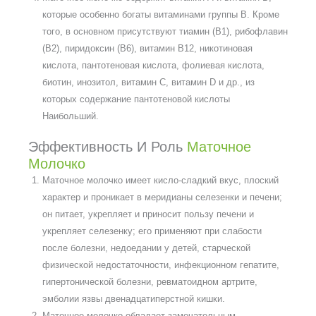
которые особенно богаты витаминами группы В. Кроме
того, в основном присутствуют тиамин (В1), рибофлавин
(В2), пиридоксин (В6), витамин В12, никотиновая
кислота, пантотеновая кислота, фолиевая кислота,
биотин, инозитол, витамин С, витамин D и др., из
которых содержание пантотеновой кислоты
Наибольший.
Эффективность И Роль
Маточное
Молочко
Маточное молочко имеет кисло-сладкий вкус, плоский
характер и проникает в меридианы селезенки и печени;
он питает, укрепляет и приносит пользу печени и
укрепляет селезенку; его применяют при слабости
после болезни, недоедании у детей, старческой
физической недостаточности, инфекционном гепатите,
гипертонической болезни, ревматоидном артрите,
эмболии язвы двенадцатиперстной кишки.
Маточное молочко обладает замечательным