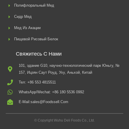
Полифлоральный Мед
Сидр Мед
Мед Из Акации
Пищевой Рисовый Белок
Свяжитесь С Нами
101, здание G10, научно-технологический парк Юньгу, №
157, Ицзян Саут Роуд, Уху, Аньхой, Китай
Тел: +86 553 4815511
WhatsApp/Wechat: +86 180 5536 0992
E-Mail:sales@foodssell.com
© Copyright Wuhu Deli Foods Co., Ltd.
F
Т
Y
И