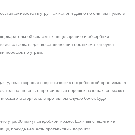
станавливается к утру. Так как они давно не ели, им нужно в
 пищеварительной системы к пищеварению и абсорбции
но использовать для восстановления организма, он будет
ый порошок по утрам.
для удовлетворения энергетических потребностей организма, а
овательно, не ешьте протеиновый порошок натощак, он может
тического материала, в противном случае белок будет
его утра 30 минут съедобной можно. Если вы спешите на
 пищу, прежде чем есть протеиновый порошок.