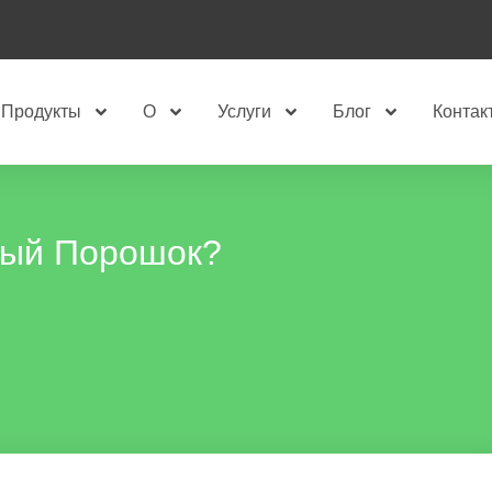
Продукты
О
Услуги
Блог
Контак
вый Порошок?