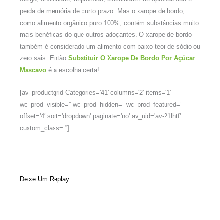
perda de memória de curto prazo. Mas o xarope de bordo,
como alimento orgânico puro 100%, contém substâncias muito
mais benéficas do que outros adoçantes. O xarope de bordo
também é considerado um alimento com baixo teor de sódio ou
zero sais. Então
Substituir O Xarope De Bordo Por Açúcar
Mascavo
é a escolha certa!
[av_productgrid Categories='41' columns='2′ items='1′
wc_prod_visible=” wc_prod_hidden=” wc_prod_featured=”
offset='4′ sort='dropdown' paginate='no' av_uid='av-21lhtf'
custom_class= ”]
Deixe Um Replay