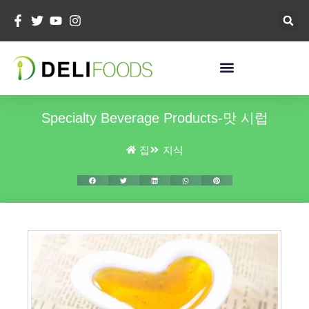
콘
텐
츠
로
건
너
뛰
Specialty Beverage Products-맛 시럽
기
집
지식