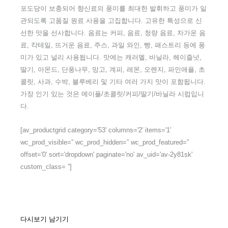
포도당이 보충되어 향신료의 풍미를 최대한 발휘하고 풍미가 일
관되도록 고품질 원료 사용을 고집합니다. 고유한 특성으로 신
선한 맛을 선사합니다. 음료는 커피, 음료, 청량 음료, 차가운 음
료, 칵테일, 뜨거운 음료, 주스, 과일 와인, 빵, 패스트리 등에 풍
미가 있고 널리 사용됩니다. 맛에는 캐러멜, 바닐라, 헤이즐넛,
딸기, 아몬드, 단풍나무, 망고, 계피, 레몬, 오렌지, 파인애플, 초
콜릿, 사과, 수박, 블루베리 및 기타 여러 가지 맛이 포함됩니다.
가장 인기 있는 것은 메이플/초콜릿/커피/딸기/바닐라 시럽입니
다.
[av_productgrid category='53' columns='2′ items='1′
wc_prod_visible=” wc_prod_hidden=” wc_prod_featured=”
offset='0′ sort='dropdown' paginate='no' av_uid='av-2y81sk'
custom_class= ”]
다시보기 남기기