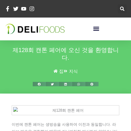
콘
텐
츠
로
건
너
뛰
제128회 캔톤 페어에 오신 것을 환영합니
기
다.
집
지식
이번에 캔톤 페어는 생방송을 사용하여 이전과 동일합니다. 라