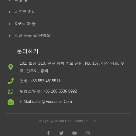
시드르 허니
아카시아 꿀
식품 등급 쌀 단백질
문의하기
101, 빌딩 G10, 운구 과학 기술 공원, No. 157, 이장 남로, 우
후, 안후이, 중국
전화: +86 553 4815511
왓츠앱/위챗: +86 180 5536 0992
E-Mail:sales@foodssell.com
© 저작권 Wuhu Deli Foods Co., Ltd.
페
트
유
인
이
위
튜
스