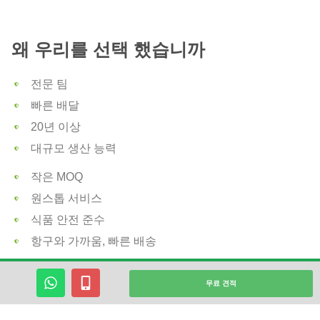
왜 우리를 선택 했습니까
전문 팀
빠른 배달
20년 이상
대규모 생산 능력
작은 MOQ
원스톱 서비스
식품 안전 준수
항구와 가까움, 빠른 배송
Wuhu Deli Foods Co., Ltd.
20년 이상의 생산 및 R&D 경험
왓
모
무료 견적
츠
바
을 가지고 있으며 좋은 평판과 풍부한 경험을 가지고 있습니
앱
일
다.
대