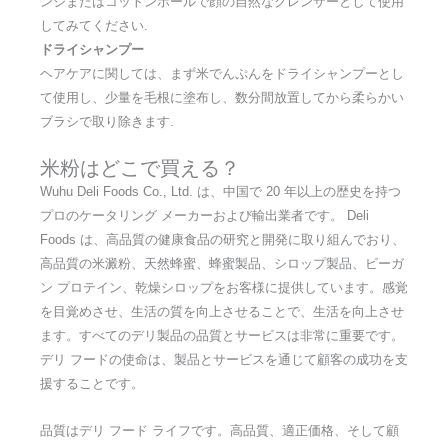
ンジまたはコットンボールで顔の自然なクレンザーとして使用
してみてください.
ドライシャンプー
ヘアケアに関しては、まず米でんぷんをドライシャンプーとし
て使用し、少量を毛根に塗布し、数分間放置してから柔らかい
ブラシで取り除きます.
米粉はどこで買える？
Wuhu Deli Foods Co., Ltd. は、中国で 20 年以上の歴史を持つ
プロのケータリング メーカーおよび輸出業者です。 Deli
Foods は、高品質の健康食品の研究と開発に取り組んでおり、
高品質の米澱粉、天然蜂蜜、蜂蜜製品、シロップ製品、ビーガ
ン プロテイン、乾燥シロップをお客様に提供しています。感覚
を目覚めさせ、生活の質を向上させることで、生活を向上させ
ます。すべてのデリ製品の品質とサービスは非常に重要です。
デリ フードの使命は、製品とサービスを通じて顧客の成功を支
援することです。
品質はデリ フード ライフです。高品質、適正価格、そして顧