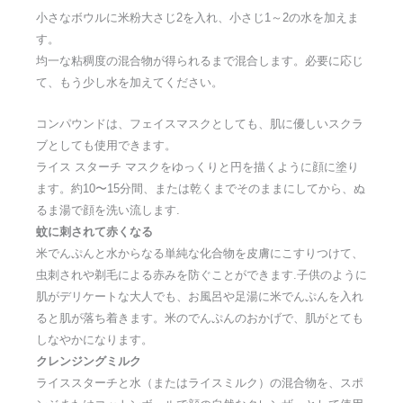
小さなボウルに米粉大さじ2を入れ、小さじ1～2の水を加えま
す。
均一な粘稠度の混合物が得られるまで混合します。必要に応じ
て、もう少し水を加えてください。
コンパウンドは、フェイスマスクとしても、肌に優しいスクラ
ブとしても使用できます。
ライス スターチ マスクをゆっくりと円を描くように顔に塗り
ます。約10〜15分間、または乾くまでそのままにしてから、ぬ
るま湯で顔を洗い流します.
蚊に刺されて赤くなる
米でんぷんと水からなる単純な化合物を皮膚にこすりつけて、
虫刺されや剃毛による赤みを防ぐことができます.子供のように
肌がデリケートな大人でも、お風呂や足湯に米でんぷんを入れ
ると肌が落ち着きます。米のでんぷんのおかげで、肌がとても
しなやかになります。
クレンジングミルク
ライススターチと水（またはライスミルク）の混合物を、スポ