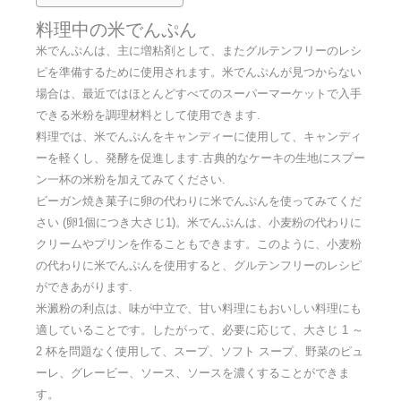
料理中の米でんぷん
米でんぷんは、主に増粘剤として、またグルテンフリーのレシ
ピを準備するために使用されます。米でんぷんが見つからない
場合は、最近ではほとんどすべてのスーパーマーケットで入手
できる米粉を調理材料として使用できます.
料理では、米でんぷんをキャンディーに使用して、キャンディ
ーを軽くし、発酵を促進します.古典的なケーキの生地にスプー
ン一杯の米粉を加えてみてください.
ビーガン焼き菓子に卵の代わりに米でんぷんを使ってみてくだ
さい (卵1個につき大さじ1)。米でんぷんは、小麦粉の代わりに
クリームやプリンを作ることもできます。このように、小麦粉
の代わりに米でんぷんを使用すると、グルテンフリーのレシピ
ができあがります.
米澱粉の利点は、味が中立で、甘い料理にもおいしい料理にも
適していることです。したがって、必要に応じて、大さじ 1 ～
2 杯を問題なく使用して、スープ、ソフト スープ、野菜のピュ
ーレ、グレービー、ソース、ソースを濃くすることができま
す。