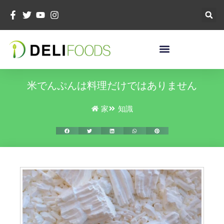
コ
ン
テ
ン
ツ
へ
ス
米でんぷんは料理だけではありません
キ
ッ
家
知識
プ