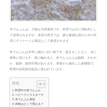
米でんぷんは、万能な天然素材です。料理では主に増粘剤とし
て使用されますが、美容や育児では、最も敏感な肌のための非
常にデリケートな製品として推奨されます.
米でんぷんは非常に細かい白い粉です。固まることなく、水に
簡単に溶けます。肌に触れると、米でんぷんには鎮静、さわや
か、鎮静、鎮痒作用があります。米粉から抽出した多糖類で、
料理や自然派化粧品に使われています。
目次
料理中の米でんぷん
ベビーライススターチ
米でんぷん美容
米粉はどこで買える？