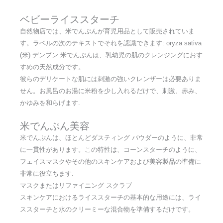
ベビーライススターチ
自然物店では、米でんぷんが育児用品として販売されていま
す。ラベルの次のテキストでそれを認識できます: oryza sativa
(米) デンプン.米でんぷんは、乳幼児の肌のクレンジングにおす
すめの天然成分です。
彼らのデリケートな肌には刺激の強いクレンザーは必要ありま
せん。お風呂のお湯に米粉を少し入れるだけで、刺激、赤み、
かゆみを和らげます.
米でんぷん美容
米でんぷんは、ほとんどダスティング パウダーのように、非常
に一貫性があります。この特性は、コーンスターチのように、
フェイスマスクやその他のスキンケアおよび美容製品の準備に
非常に役立ちます.
マスクまたはリファイニング スクラブ
スキンケアにおけるライススターチの基本的な用途には、ライ
ススターチと水のクリーミーな混合物を準備するだけです。