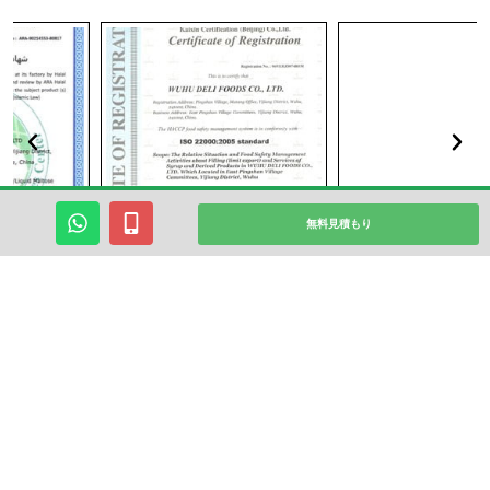
ワ
モ
無料見積もり
ッ
バ
ツ
イ
ア
ル
ッ
代
Wuhu Deli Food Co., Ltd. が製造する蜂蜜製品は、
プ
替
HALAL、QS、KOSHER、および HACCP 証明書を取得し
ています。
»» 証明書をもっと見る
関連製品