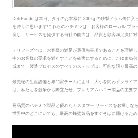
Deli Foods は本日、タイのお客様に 300kg の鉄製ドラ
を誇りに思います!これらのハチミツは、お客様のローカル プラ
産し、サービスを提供する当社の能力は、品質と顧客満足度に対
デリフーズでは、お客様の満足が最優先事項であることを理解し
中のお客様の要求を満たすことを確実にするために、たゆまぬ努
成まで、製造プロセスのすべてのステップは、可能な限り最高の
最先端の生産設備と専門家チームにより、大小を問わずクライア
は、私たちを競争から際立たせ、プレミアムハニー製品の主要プ
高品質のハチミツ製品と優れたカスタマー サービスをお探しなら、D
世界中のどこにいても、最高の蜂蜜製品をすぐそばに届けるため