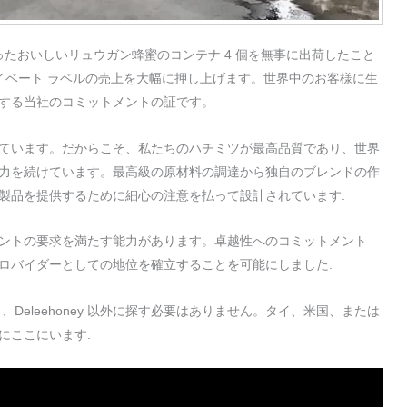
ム缶に入ったおいしいリュウガン蜂蜜のコンテナ 4 個を無事に出荷したこと
イベート ラベルの売上を大幅に押し上げます。世界中のお客様に生
する当社のコミットメントの証です。
ています。だからこそ、私たちのハチミツが最高品質であり、世界
力を続けています。最高級の原材料の調達から独自のブレンドの作
製品を提供するために細心の注意を払って設計されています.
ントの要求を満たす能力があります。卓越性へのコミットメント
ロバイダーとしての地位を確立することを可能にしました.
eleehoney 以外に探す必要はありません。タイ、米国、または
にここにいます.