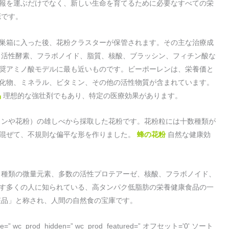
報を運ぶだけでなく、新しい生命を育てるために必要なすべての栄
源です。
巣箱に入った後、花粉クラスターが保管されます。その主な治療成
、活性酵素、フラボノイド、脂質、核酸、ブラッシン、フィチン酸な
推奨アミノ酸モデルに最も近いものです。ビーポーレンは、栄養価と
化物、ミネラル、ビタミン、その他の活性物質が含まれています。
品
理想的な強壮剤でもあり、特定の医療効果があります。
ンや花粉）の雄しべから採取した花粉です。花粉粒には十数種類が
を混ぜて、不規則な偏平な形を作りました。
蜂の花粉
自然な健康効
30 種類の微量元素、多数の活性プロテアーゼ、核酸、フラボノイド、
す多くの人に知られている、高タンパク低脂肪の栄養健康食品の一
粧品」と称され、人間の自然食の宝庫です。
ble=” wc_prod_hidden=” wc_prod_featured=” オフセット='0' ソート