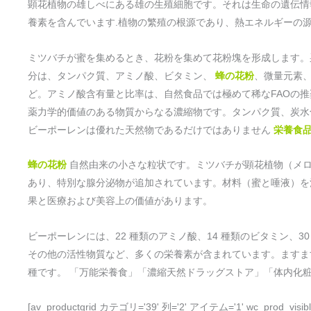
顕花植物の雄しべにある雄の生殖細胞です。それは生命の遺伝情
養素を含んでいます.植物の繁殖の根源であり、熱エネルギーの
ミツバチが蜜を集めるとき、花粉を集めて花粉塊を形成します。
分は、タンパク質、アミノ酸、ビタミン、
蜂の花粉
、微量元素
ど。アミノ酸含有量と比率は、自然食品では極めて稀なFAOの
薬力学的価値のある物質からなる濃縮物です。タンパク質、炭水
ビーポーレンは優れた天然物であるだけではありません
栄養食
蜂の花粉
自然由来の小さな粒状です。ミツバチが顕花植物（メロ
あり、特別な腺分泌物が追加されています。材料（蜜と唾液）
果と医療および美容上の価値があります。
ビーポーレンには、22 種類のアミノ酸、14 種類のビタミン、
その他の活性物質など、多くの栄養素が含まれています。ますま
種です。 「万能栄養食」「濃縮天然ドラッグストア」「体内化
[av_productgrid カテゴリ='39' 列='2' アイテム='1' wc_prod_visi