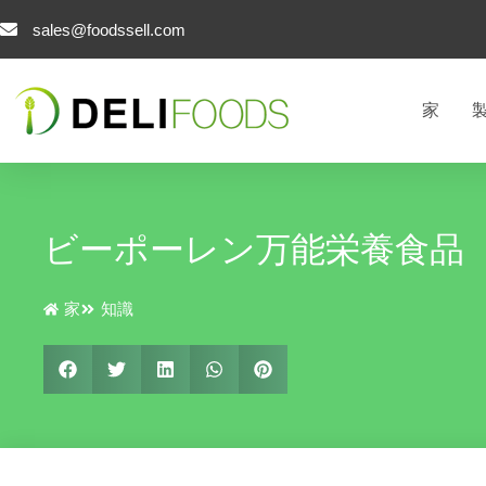
コ
sales@foodssell.com
ン
テ
ン
家
ツ
へ
ス
キ
ッ
ビーポーレン万能栄養食品
プ
家
知識