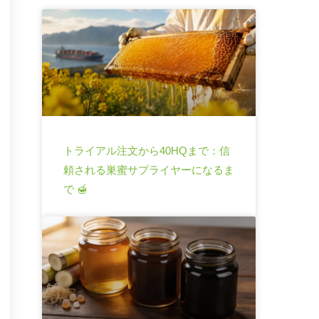
トライアル注文から40HQまで：信
頼される巣蜜サプライヤーになるま
で 🍯