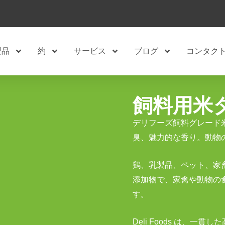
製品
約
サービス
ブログ
コンタク
飼料用米
デリフーズ飼料グレード
臭、魅力的な香り。動物
鶏、乳製品、ペット、家
添加物で、家禽や動物の
す。
Deli Foods は、