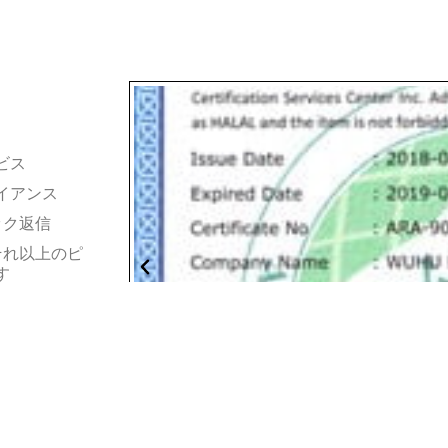
ビス
イアンス
ック返信
それ以上のピ
す
しています。
ています。
技術、完璧を目指
をビジネス目的