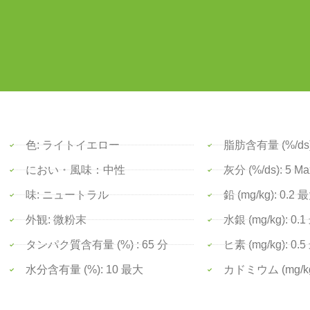
色: ライトイエロー
脂肪含有量 (%/ds)
におい・風味：中性
灰分 (%/ds): 5 Ma
味: ニュートラル
鉛 (mg/kg): 0.2 
外観: 微粉末
水銀 (mg/kg): 0.
タンパク質含有量 (%) : 65 分
ヒ素 (mg/kg): 0.
水分含有量 (%): 10 最大
カドミウム (mg/kg