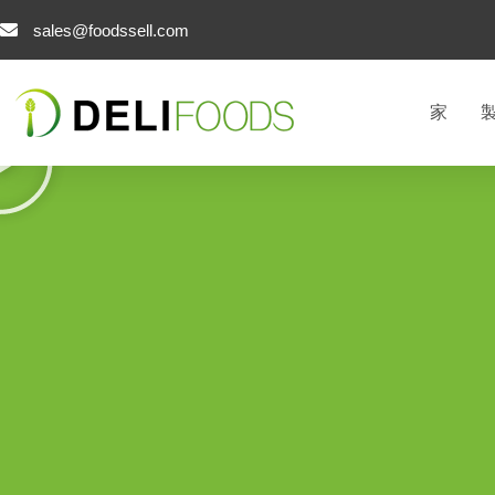
コ
sales@foodssell.com
ン
テ
ン
家
ツ
へ
ス
キ
ッ
プ