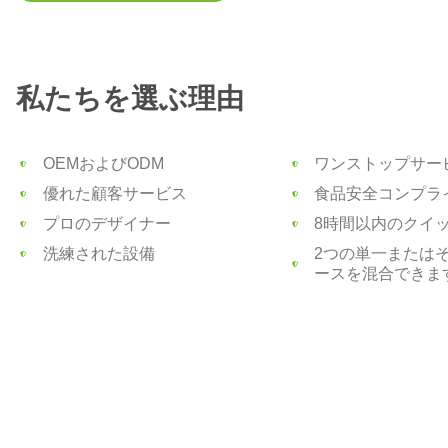
私たちを選ぶ理由
OEMおよびODM
ワンストップサー
優れた顧客サービス
食品安全コンプラ
プロのデザイナー
8時間以内のクイ
洗練された設備
2つの単一または
ースを混合できま
蕪湖デリフーズ株式会社
ビーガンプロテインを生産・供給
Deli Foods は、製品の品質管理、改善、革新に重点を置い
現代の企業として、Deli Foods は「顧客第一、最先端の
して努力し、双方にとって好都合な状況を達成する」こと
に遵守しています。お問い合わせへようこそ！