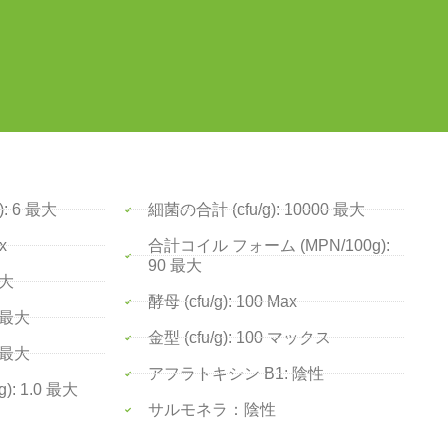
: 6 最大
細菌の合計 (cfu/g): 10000 最大
x
合計コイル フォーム (MPN/100g):
90 最大
最大
酵母 (cfu/g): 100 Max
1 最大
金型 (cfu/g): 100 マックス
5 最大
アフラトキシン B1: 陰性
): 1.0 最大
サルモネラ：陰性