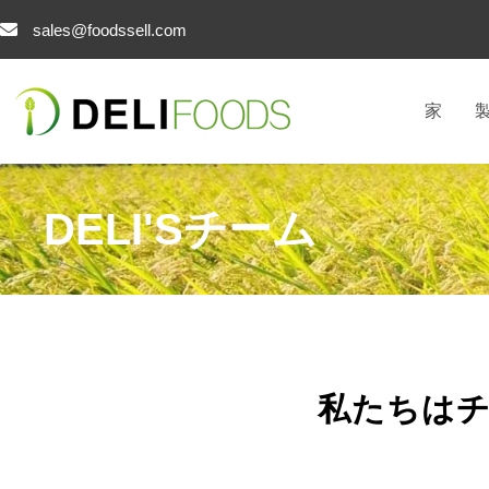
コ
sales@foodssell.com
ン
テ
ン
家
ツ
へ
ス
キ
DELI'Sチーム
ッ
プ
私たちは