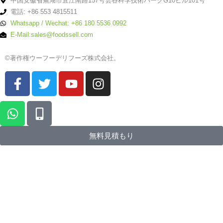
中国安徽省蕪湖市宜江南路157号雲谷科学技術パークG10ビル101号
電話: +86 553 4815511
Whatsapp / Wechat: +86 180 5536 0992
E-Mail:sales@foodssell.com
©著作権ウーフーデリフーズ株式会社。
F
ツ
ユ
イ
a
イ
ー
ン
c
ッ
チ
ス
ワ
モ
e
タ
ュ
タ
ッ
バ
b
ー
ー
グ
ツ
イ
無料見積もり
o
ブ
ラ
ア
ル
o
ム
ッ
代
k
プ
替
-
f