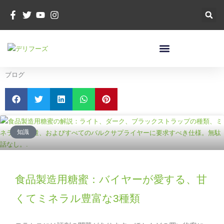
コ
ン
テ
ン
ツ
へ
ス
ブログ
キ
ッ
プ
ペ
ペ
ペ
ペ
ー
ー
ー
ー
知識
ジ
ジ
ジ
ジ
食品製造用糖蜜：バイヤーが愛する、甘
くてミネラル豊富な3種類