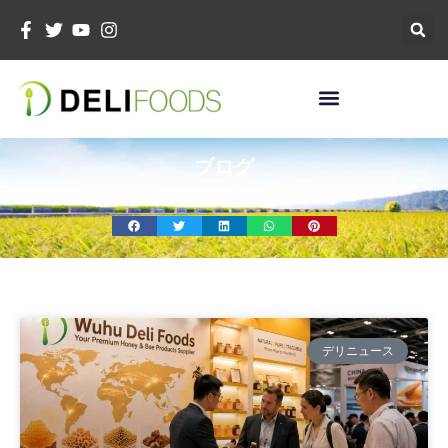
コ
ン
テ
ン
ツ
へ
ス
ブログ
キ
ッ
プ
ペ
ペ
ペ
ペ
ー
ー
ー
ー
デリニュース
ジ
ジ
ジ
ジ