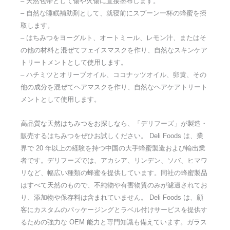
– 天然包帯として傷や火傷に直接塗布します。
– 自然な睡眠補助剤として、就寝前にスプーン一杯の蜂蜜を摂
取します。
– はちみつをヨーグルト、オートミール、レモン汁、またはそ
の他の材料と混ぜてフェイスマスクを作り、自然なスキンケア
トリートメントとして使用します。
– ハチミツとオリーブオイル、ココナッツオイル、卵黄、その
他の成分を混ぜてヘアマスクを作り、自然なヘアケアトリート
メントとして使用します。
高品質な天然はちみつをお探しなら、「デリフーズ」が製造・
販売するはちみつをぜひお試しください。 Deli Foods は、業
界で 20 年以上の経験を持つ中国の大手蜂蜜製造および輸出業
者です。デリフーズでは、アカシア、リンデン、ソバ、ヒマワ
リなど、幅広い種類の蜂蜜を提供しています。同社の蜂蜜製品
はすべて天然のもので、不純物や有害物質のみが濾過されてお
り、添加物や保存料は含まれていません。 Deli Foods は、顧
客にカスタムのパッケージングとラベル付けサービスを提供す
るための強力な OEM 能力と専門知識も備えています。ガラス