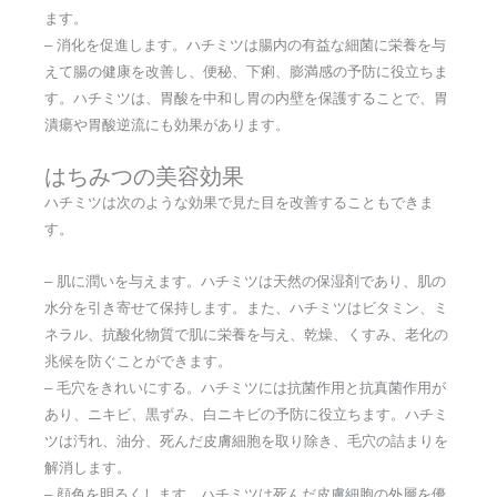
ます。
– 消化を促進します。ハチミツは腸内の有益な細菌に栄養を与
えて腸の健康を改善し、便秘、下痢、膨満感の予防に役立ちま
す。ハチミツは、胃酸を中和し胃の内壁を保護することで、胃
潰瘍や胃酸逆流にも効果があります。
はちみつの美容効果
ハチミツは次のような効果で見た目を改善することもできま
す。
– 肌に潤いを与えます。ハチミツは天然の保湿剤であり、肌の
水分を引き寄せて保持します。また、ハチミツはビタミン、ミ
ネラル、抗酸化物質で肌に栄養を与え、乾燥、くすみ、老化の
兆候を防ぐことができます。
– 毛穴をきれいにする。ハチミツには抗菌作用と抗真菌作用が
あり、ニキビ、黒ずみ、白ニキビの予防に役立ちます。ハチミ
ツは汚れ、油分、死んだ皮膚細胞を取り除き、毛穴の詰まりを
解消します。
– 顔色を明るくします。ハチミツは死んだ皮膚細胞の外層を優