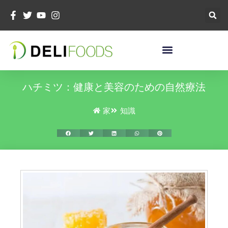
コ
ン
テ
ン
ツ
へ
ス
ハチミツ：健康と美容のための自然療法
キ
ッ
家
知識
プ