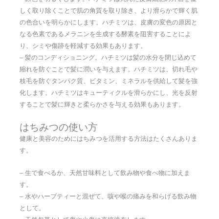
しく取り除くことで肌の角質を取り除き、より滑らかで輝く肌
の色合いを明らかにします。ハチミツは、皮膚の変色の原因と
なる色素であるメラニンを生成する酵素を阻害することによ
り、シミや傷跡を軽減する効果もあります。
– 髪のコンディショニング。ハチミツは髪の水分を閉じ込めて
縮れを防ぐことで髪に潤いを与えます。ハチミツは、切れ毛や
枝毛を防ぐタンパク質、ビタミン、ミネラルを供給して髪を強
化します。ハチミツはキューティクルを滑らかにし、光を反射
することで髪に輝きと柔らかさを与える効果もあります。
はちみつの使い方
健康と美容のためにはちみつを活用する方法はたくさんありま
す。
– 生で食べるか、天然甘味料として飲み物や食べ物に加えま
す。
– 水やハーブティーと混ぜて、咳や喉の痛みを和らげる飲み物
として。