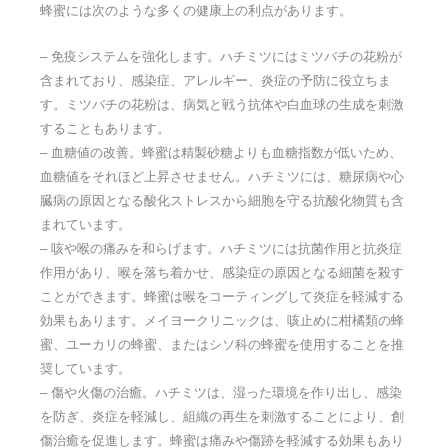
蜂蜜には次のような多くの健康上の利点があります。
– 免疫システムを強化します。ハチミツにはミツバチの花粉が
含まれており、感染症、アレルギー、炎症の予防に役立ちま
す。ミツバチの花粉は、病気と戦う抗体や白血球の生成を刺激
することもあります。
– 血糖値の改善。蜂蜜は精製砂糖よりも血糖指数が低いため、
血糖値をそれほど上昇させません。ハチミツには、糖尿病や心
臓病の原因となる酸化ストレスから細胞を守る抗酸化物質も含
まれています。
– 咳や喉の痛みを和らげます。ハチミツには抗菌作用と抗炎症
作用があり、喉を落ち着かせ、感染症の原因となる細菌を殺す
ことができます。蜂蜜は喉をコーティングして炎症を軽減する
効果もあります。メイヨークリニックは、咳止めに柑橘類の蜂
蜜、ユーカリの蜂蜜、またはシソ科の蜂蜜を使用することを推
奨しています。
– 傷や火傷の治癒。ハチミツは、湿った環境を作り出し、感染
を防ぎ、炎症を軽減し、組織の再生を刺激することにより、創
傷治癒を促進します。蜂蜜は痛みや傷跡を軽減する効果もあり