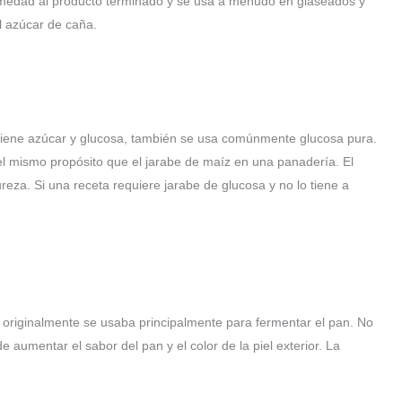
medad al producto terminado y se usa a menudo en glaseados y
l azúcar de caña.
iene azúcar y glucosa, también se usa comúnmente glucosa pura.
e el mismo propósito que el jarabe de maíz en una panadería. El
reza. Si una receta requiere jarabe de glucosa y no lo tiene a
 originalmente se usaba principalmente para fermentar el pan. No
 aumentar el sabor del pan y el color de la piel exterior. La