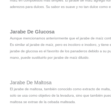
maíz en compuestos más simples. El jarabe de maíz agrega hu
aderezos para dulces. Su sabor es suave y no tan dulce como e
Jarabe De Glucosa
Aunque mencionamos anteriormente que el jarabe de maíz cont
Es similar al jarabe de maíz, pero es incoloro e inodoro, y tien
jarabe de glucosa es el favorito de los panaderos debido a su pu
mano, puede sustituirlo por jarabe de maíz diluido.
Jarabe De Maltosa
El jarabe de maltosa, también conocido como extracto de malta,
solo se usa como objetivo de la levadura, sino que también puede
maltosa se extrae de la cebada malteada.