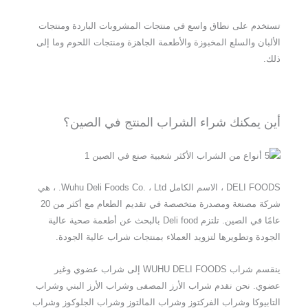
تستخدم على نطاق واسع في منتجات المشروبات الباردة ومنتجات
الألبان والسلع المخبوزة والأطعمة الجاهزة ومنتجات اللحوم وما إلى
ذلك.
أين يمكنك شراء الشراب المنتج في الصين؟
DELI FOODS ، الاسم الكامل Wuhu Deli Foods Co. ، Ltd. ، هي
شركة مصنعة ومصدرة متخصصة في تقديم الطعام مع أكثر من 20
عامًا في الصين. تلتزم Deli food بالبحث عن أطعمة صحية عالية
الجودة وتطويرها لتزويد العملاء بمنتجات شراب عالية الجودة.
ينقسم شراب WUHU DELI FOODS إلى شراب عضوي وغير
عضوي. نحن نقدم شراب الأرز المصفى وشراب الأرز البني وشراب
التابيوكا وشراب الفركتوز وشراب المالتوز وشراب الجلوكوز وشراب