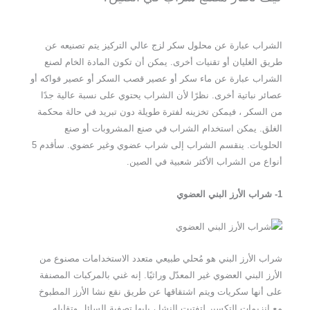
الشراب عبارة عن محلول سكر لزج عالي التركيز يتم تصنيعه عن
طريق الغليان أو تقنيات أخرى. يمكن أن تكون المادة الخام لصنع
الشراب عبارة عن ماء سكر أو عصير قصب السكر أو عصير فواكه أو
عصائر نباتية أخرى. نظرًا لأن الشراب يحتوي على نسبة عالية جدًا
من السكر ، فيمكن تخزينه لفترة طويلة دون تبريد في حالة محكمة
الغلق. يمكن استخدام الشراب في صنع المشروبات أو صنع
الحلويات. ينقسم الشراب إلى شراب عضوي وغير عضوي. سأقدم 5
أنواع من الشراب الأكثر شعبية في الصين.
1- شراب الأرز البني العضوي
شراب الأرز البني هو مُحلي طبيعي متعدد الاستخدامات مصنوع من
الأرز البني العضوي غير المعدّل وراثيًا. إنه غني بالمركبات المصنفة
على أنها سكريات ويتم اشتقاقها عن طريق نقع نشا الأرز المطبوخ
مع إنزيمات التكسير لتفتيت النشا ، يليها تصفية السائل وتقليله