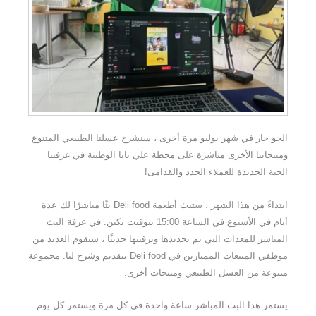
الجو حار في شهر يوليو مرة أخرى ، سنشرح عسلنا الطبيعي المتنوع
ومنتجاتنا الأخرى مباشرة على محطة علي بابا الوطنية في غرفتنا
الحية الجديدة للعملاء الجدد والقدامى!
ابتداءً من هذا الشهر ، ستبث أطعمة Deli food بثًا مباشرًا لك عدة
أيام في الأسبوع في الساعة 15:00 بتوقيت بكين. في غرفة البث
المباشر للمعدات التي تم تجديدها وترقيتها حديثًا ، سيقوم العديد من
موظفي المبيعات الممتازين في Deli food بتقديم وشرح لنا. مجموعة
متنوعة من العسل الطبيعي ومنتجات أخرى.
يستمر هذا البث المباشر ساعة واحدة في كل مرة ويستمر كل يوم