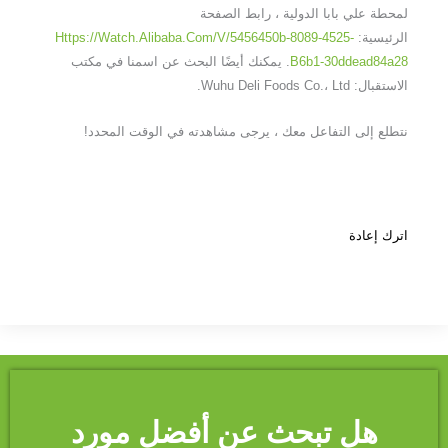
لمحطة علي بابا الدولية ، رابط الصفحة
الرئيسية:
Https://watch.alibaba.com/v/5456450b-8089-4525-
B6b1-30ddead84a28
. يمكنك أيضًا البحث عن اسمنا في مكتب
الاستقبال: Wuhu Deli Foods Co.، Ltd.
نتطلع إلى التفاعل معك ، يرجى مشاهدته في الوقت المحدد!
اترك إعادة
هل تبحث عن أفضل مورد