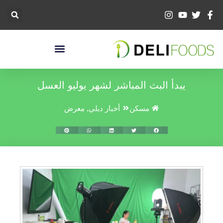
خطي
لى
لمحتوى
يبدأ البث المباشر لشهر يوليو العسل
مسكن
أخبار ديلي
,
معرض