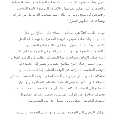
عمل. هنا ، سنشرح لك خصائص المنتجات المختلفة والتعبئة المختلفة
والخدمات التي يمكننا تقديمها ، بالإضافة إلى سوق البيع الساخن
وخصائص كل منتج ، وما إلى ذلك ، مما سيجلب لك مزيدًا من الراحة
ويساعد في تطوير السوق !
مهمة أطعمة Deli هي مساعدة العملاء على النجاح من خلال
المنتجات والخدمات. سيقوم فريقنا المحترف بتقييم خطة النقل
الأنسب وفقًا لحالة العميل ، بما في ذلك حساب الشحن وحساب
تكلفة ميناء الوجهة ووثائق التخليص الجمركي اللازمة وما إلى ذلك.
أثناء عملية الإنتاج ، سيتابع فريقنا المحترف الطلب في الوقت الفعلي
- زمن. سيتم إرسال إنتاج مقاطع الفيديو والصور إلى العملاء في
الوقت المناسب للمراقبة في الوقت الفعلي. إذا كانت هناك أي
مشكلة ، فسوف نتواصل ونحل المشكلة في الوقت المناسب. سنذكر
العملاء على الفور بتخليص الجمارك والتقاط البضائع قبل وصول
البضائع إلى الميناء. إذا كانت هناك أي مشكلة بعد استلام البضائع ،
فسوف نتواصل في الوقت المناسب. بصفتنا الطرف المسؤول ،
سنقدم التعويض المقابل ولن نتنصل أبدًا من المسؤولية!
يمكنك الدخول إلى الصفحة المباشرة من خلال الصفحة الرئيسية