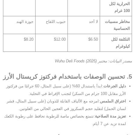
الحرارية لكل
100 غرام
مخاطر مسببات
لا أحد
حبوب اللقاح
جوزة الهند
الحساسية
التكلفة لكل
$6.50
$12.00
$8.20
كيلوغرام
مصدر البيانات: مختبر Wuhu Deli Foods (2025)
5. تحسين الوصفات باستخدام فركتوز كريستال الأرز
دليل الجرعات
:ابدأ باستبدال 60% (على سبيل المثال، 60 جرامًا من فركتوز
الأرز مقابل 100 جرام من السكر) لتجنب الإفراط في التحلية.
اختراق الملمس
:امزجه مع الألياف القابلة للذوبان (على سبيل المثال، قشر
لسان الحمل) لتقليد حجم السكروز في العجين الخالي من الغلوتين.
تعزيز مدة الصلاحية
:تتمتع بخصائص ماصة للرطوبة تحافظ على رطوبة الكعك
لمدة تزيد عن 7 أيام.