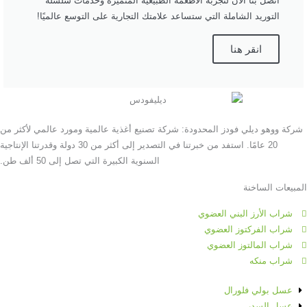
اتصل بنا الآن لتجربة الأطعمة الطبيعية المتميزة وخدمات سلسلة
التوريد الشاملة التي ستساعد علامتك التجارية على التوسع عالميًا!
انقر هنا
شركة ووهو ديلي فودز المحدودة: شركة تصنيع أغذية عالمية ومورد عالمي لأكثر من
20 عامًا. استفد من خبرتنا في التصدير إلى أكثر من 30 دولة وقدرتنا الإنتاجية
السنوية الكبيرة التي تصل إلى 50 ألف طن.
المبيعات الساخنة
شراب الأرز البني العضوي
شراب الفركتوز العضوي
شراب المالتوز العضوي
شراب منكه
عسل بولي فلورال
عسل السدر