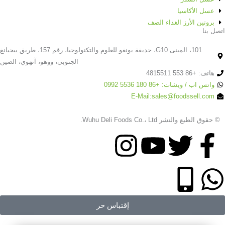
عسل الأكاسيا
بروتين الأرز الغذاء الصف
اتصل بنا
101، المبنى G10، حديقة يونغو للعلوم والتكنولوجيا، رقم 157، طريق ييجيانغ
الجنوبي، ووهو، آنهوي، الصين
هاتف: +86 553 4815511
واتس اب / ويشات: +86 180 5536 0992
E-Mail:sales@foodssell.com
© حقوق الطبع والنشر Wuhu Deli Foods Co.، Ltd.
ا
ت
م
ا
ل
و
و
ن
ا
م
ف
ي
ق
س
ل
و
إقتباس حر
ي
ت
ع
ت