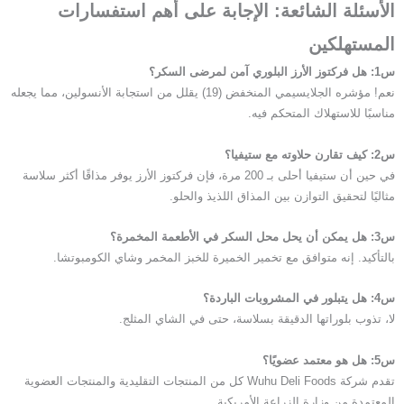
الأسئلة الشائعة: الإجابة على أهم استفسارات
المستهلكين
س1: هل فركتوز الأرز البلوري آمن لمرضى السكر؟
نعم! مؤشره الجلايسيمي المنخفض (19) يقلل من استجابة الأنسولين، مما يجعله
مناسبًا للاستهلاك المتحكم فيه.
س2: كيف تقارن حلاوته مع ستيفيا؟
في حين أن ستيفيا أحلى بـ 200 مرة، فإن فركتوز الأرز يوفر مذاقًا أكثر سلاسة
مثاليًا لتحقيق التوازن بين المذاق اللذيذ والحلو.
س3: هل يمكن أن يحل محل السكر في الأطعمة المخمرة؟
بالتأكيد. إنه متوافق مع تخمير الخميرة للخبز المخمر وشاي الكومبوتشا.
س4: هل يتبلور في المشروبات الباردة؟
لا، تذوب بلوراتها الدقيقة بسلاسة، حتى في الشاي المثلج.
س5: هل هو معتمد عضويًا؟
تقدم شركة Wuhu Deli Foods كل من المنتجات التقليدية والمنتجات العضوية
المعتمدة من وزارة الزراعة الأمريكية.