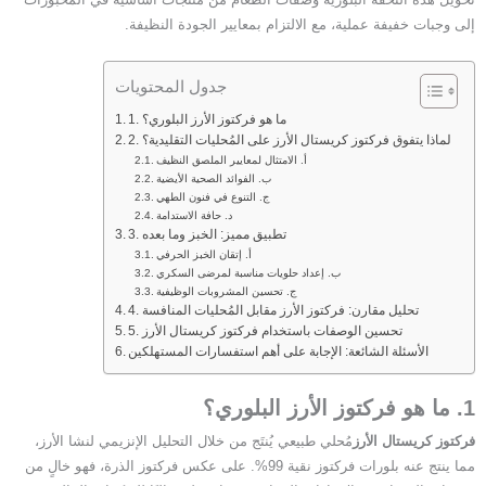
إلى وجبات خفيفة عملية، مع الالتزام بمعايير الجودة النظيفة.
جدول المحتويات
1. ما هو فركتوز الأرز البلوري؟
2. لماذا يتفوق فركتوز كريستال الأرز على المُحليات التقليدية؟
أ. الامتثال لمعايير الملصق النظيف
ب. الفوائد الصحية الأيضية
ج. التنوع في فنون الطهي
د. حافة الاستدامة
3. تطبيق مميز: الخبز وما بعده
أ. إتقان الخبز الحرفي
ب. إعداد حلويات مناسبة لمرضى السكري
ج. تحسين المشروبات الوظيفية
4. تحليل مقارن: فركتوز الأرز مقابل المُحليات المنافسة
5. تحسين الوصفات باستخدام فركتوز كريستال الأرز
الأسئلة الشائعة: الإجابة على أهم استفسارات المستهلكين
1. ما هو فركتوز الأرز البلوري؟
فركتوز كريستال الأرز
مُحلي طبيعي يُنتَج من خلال التحليل الإنزيمي لنشا الأرز،
مما ينتج عنه بلورات فركتوز نقية 99%. على عكس فركتوز الذرة، فهو خالٍ من