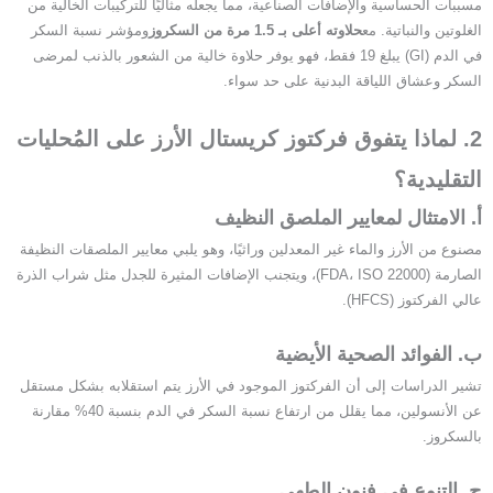
مسببات الحساسية والإضافات الصناعية، مما يجعله مثاليًا للتركيبات الخالية من
الغلوتين والنباتية. مع
حلاوته أعلى بـ 1.5 مرة من السكروز
​ومؤشر نسبة السكر
في الدم (GI) يبلغ 19 فقط، فهو يوفر حلاوة خالية من الشعور بالذنب لمرضى
السكر وعشاق اللياقة البدنية على حد سواء.
2. لماذا يتفوق فركتوز كريستال الأرز على المُحليات
التقليدية؟
أ. الامتثال لمعايير الملصق النظيف
مصنوع من الأرز والماء غير المعدلين وراثيًا، وهو يلبي معايير الملصقات النظيفة
الصارمة (FDA، ISO 22000)، ويتجنب الإضافات المثيرة للجدل مثل شراب الذرة
عالي الفركتوز (HFCS).
ب. الفوائد الصحية الأيضية
تشير الدراسات إلى أن الفركتوز الموجود في الأرز يتم استقلابه بشكل مستقل
عن الأنسولين، مما يقلل من ارتفاع نسبة السكر في الدم بنسبة 40% مقارنة
بالسكروز.
ج. التنوع في فنون الطهي