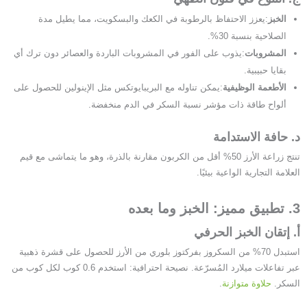
​الخبز​
​:يعزز الاحتفاظ بالرطوبة في الكعك والبسكويت، مما يطيل مدة
الصلاحية بنسبة 30%.
المشروبات
:يذوب على الفور في المشروبات الباردة والعصائر دون ترك أي
بقايا حبيبية.
الأطعمة الوظيفية
​:يمكن تناوله مع البريبايوتكس مثل الإينولين للحصول على
ألواح طاقة ذات مؤشر نسبة السكر في الدم منخفضة.
د. حافة الاستدامة
تنتج زراعة الأرز 50% أقل من الكربون مقارنة بالذرة، وهو ما يتماشى مع قيم
العلامة التجارية الواعية بيئيًا.
3. تطبيق مميز: الخبز وما بعده
أ. إتقان الخبز الحرفي
استبدل 70% من السكروز بفركتوز بلوري من الأرز للحصول على قشرة ذهبية
عبر تفاعلات ميلارد المُسرّعة. نصيحة احترافية: استخدم 0.6 كوب لكل كوب من
السكر.
حلاوة متوازنة
.