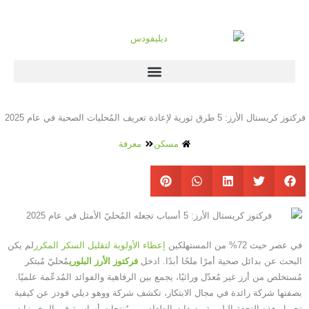
فركتوز كريستال الأرز: 5 طرق ثورية لإعادة تعريف المُحليات الصحية في عام 2025
مسكن
معرفة
في عصر حيث 72% من المستهلكين
إعطاء الأولوية لتقليل السكر المكرر
لم يكن
البحث عن بدائل صحية أمرًا ملحًا أبدًا. ادخل ​
فركتوز الأرز البلوري
مُحليّ مُبتكر
مُستخلص من أرز غير مُعدّل وراثيًا، يجمع بين الرفاهية والفوائد المُدعّمة علميًا.
بصفتها شركة رائدة في مجال الابتكار، تكشف شركة ووهو ديلي فودز عن كيفية
تحويل هذه التحفة البلورية وصفات الطعام من مُنتجات أساسية في المخبوزات