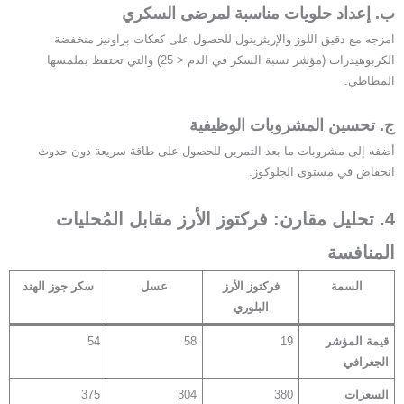
ب. إعداد حلويات مناسبة لمرضى السكري
امزجه مع دقيق اللوز والإريثريتول للحصول على كعكات براونيز منخفضة
الكربوهيدرات (مؤشر نسبة السكر في الدم < 25) والتي تحتفظ بملمسها
المطاطي.
ج. تحسين المشروبات الوظيفية
أضفه إلى مشروبات ما بعد التمرين للحصول على طاقة سريعة دون حدوث
انخفاض في مستوى الجلوكوز.
4. تحليل مقارن: فركتوز الأرز مقابل المُحليات
المنافسة
​السمة​
فركتوز الأرز
عسل
سكر جوز الهند
البلوري
قيمة المؤشر
19
58
54
الجغرافي
السعرات
380
304
375