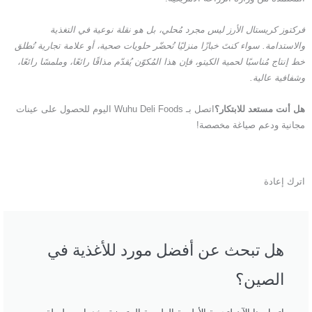
فركتوز كريستال الأرز ليس مجرد مُحلي، بل هو نقلة نوعية في التغذية
والاستدامة. سواء كنتَ خبازًا منزليًا تُحضّر حلويات صحية، أو علامة تجارية تُطلق
خط إنتاج مُناسبًا لحمية الكيتو، فإن هذا المُكوّن يُقدّم مذاقًا رائعًا، وملمسًا رائعًا،
وشفافية عالية.
هل أنت مستعد للابتكار؟
اتصل بـ Wuhu Deli Foods اليوم للحصول على عينات
مجانية ودعم صياغة مخصصة!
اترك إعادة
هل تبحث عن أفضل مورد للأغذية في
الصين؟