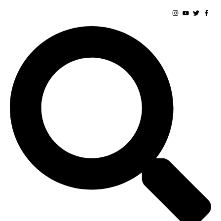
خطي
لى
لمحتوى
يبحث