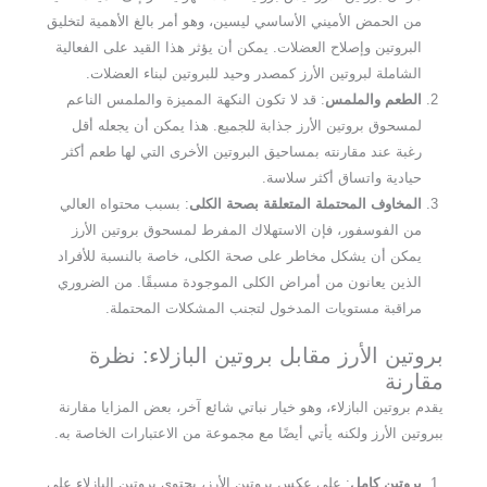
من الحمض الأميني الأساسي ليسين، وهو أمر بالغ الأهمية لتخليق
البروتين وإصلاح العضلات. يمكن أن يؤثر هذا القيد على الفعالية
الشاملة لبروتين الأرز كمصدر وحيد للبروتين لبناء العضلات.
الطعم والملمس
: قد لا تكون النكهة المميزة والملمس الناعم
لمسحوق بروتين الأرز جذابة للجميع. هذا يمكن أن يجعله أقل
رغبة عند مقارنته بمساحيق البروتين الأخرى التي لها طعم أكثر
حيادية واتساق أكثر سلاسة.
المخاوف المحتملة المتعلقة بصحة الكلى
: بسبب محتواه العالي
من الفوسفور، فإن الاستهلاك المفرط لمسحوق بروتين الأرز
يمكن أن يشكل مخاطر على صحة الكلى، خاصة بالنسبة للأفراد
الذين يعانون من أمراض الكلى الموجودة مسبقًا. من الضروري
مراقبة مستويات المدخول لتجنب المشكلات المحتملة.
بروتين الأرز مقابل بروتين البازلاء: نظرة
مقارنة
يقدم بروتين البازلاء، وهو خيار نباتي شائع آخر، بعض المزايا مقارنة
ببروتين الأرز ولكنه يأتي أيضًا مع مجموعة من الاعتبارات الخاصة به.
بروتين كامل
: على عكس بروتين الأرز، يحتوي بروتين البازلاء على