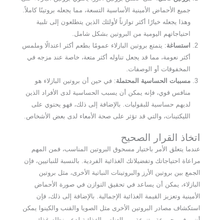
جميع الأحماض الأمينية الأساسية التسعة، مما يجعله بروتينًا كاملاً.
وهذا يجعله خيارًا أكثر توازناً لأولئك الذين يتطلعون إلى تلبية
احتياجاتهم اليومية من البروتين بشكل شامل.
استساغة
: يتمتع بروتين البازلاء عمومًا بطعم أكثر اعتدالًا وملمس
أكثر نعومة، مما قد يجعل تناوله أكثر متعة، خاصة عند مزجه في
المخفوقات أو الوصفات.
مسببات الحساسية المحتملة
: في حين أن بروتين البازلاء هو
منافس قوي، فإنه يمكن أن يسبب الحساسية لدى الأفراد الذين
لديهم حساسية للبقوليات. بالإضافة إلى ذلك، فهو يحتوي على
الليكتينات، والتي قد تؤثر على صحة الأمعاء لدى بعض الأشخاص.
اتخاذ القرار الصحيح
عندما يتعلق الأمر باختيار مسحوق البروتين المناسب، فمن المهم
مراعاة احتياجاتك وتفضيلاتك الغذائية الفردية. بالنسبة للنباتيين، فإن
الجمع بين بروتين الأرز والبروتينات النباتية الأخرى، مثل بروتين
البازلاء، يمكن أن يساعد في تحقيق التوازن في صورة الأحماض
الأمينية وتعزيز القيمة الغذائية الإجمالية. بالإضافة إلى ذلك، فإن
استكشاف مصادر البروتين الأخرى مثل الصويا والقنب والكينوا يمكن
أن يوفر مجموعة متنوعة من العناصر الغذائية لدعم نظام غذائي