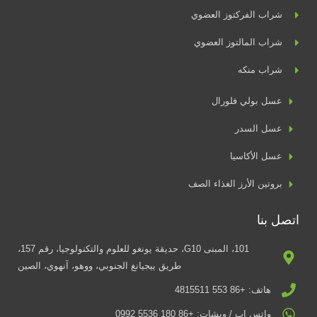
شراب الفركتوز العضوي
شراب المالتوز العضوي
شراب منكه
عسل بولي فلورال
عسل السدر
عسل الأكاسيا
بروتين الأرز الغذاء الصف
اتصل بنا
101، المبنى G10، حديقة يونغو للعلوم والتكنولوجيا، رقم 157،
طريق ييجيانغ الجنوبي، ووهو، آنهوي، الصين
هاتف: +86 553 4815511
واتس اب / ويشات: +86 180 5536 0992