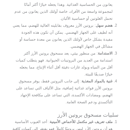
يعانون من الحساسية الغذائية. وهذا يجعله خيارًا أكثر أمانًا
لمجموعة واسعة من الأفراد، خاصة أولئك الذين يعانون من عدم
تحمل الغلوتين أو حساسية الألبان.
هضم سهل
: بروتين الأرز معروف بقابليته العالية للهضم، مما يعني
أنه لطيف على الجهاز الهضمي. يمكن أن تكون هذه الجودة
مفيدة بشكل خاص لأولئك الذين يعانون من معدة حساسة أو
مشاكل في الجهاز الهضمي.
الاستدامة
: من منظور بيئي، يعد مسحوق بروتين الأرز أكثر
استدامة من العديد من البروتينات الحيوانية. فهو يتطلب كميات
أقل من المياه ويولد غازات دفيئة أقل أثناء الإنتاج، مما يجعله
خيارًا صديقًا للبيئة.
غنية بالمواد المغذية
: إلى جانب البروتين فقط، يوفر مسحوق
بروتين الأرز فوائد غذائية إضافية، مثل الألياف التي تساعد على
الهضم، ومضادات الأكسدة، التي تساعد على مكافحة الإجهاد
التأكسدي ودعم الصحة العامة.
سلبيات مسحوق بروتين الأرز
ملف تعريف غير مكتمل للأحماض الأمينية
: أحد العيوب الأساسية
هو أن بروتين الأرز ليس بروتينًا كاملاً. فهو يفتقر إلى كميات كافية